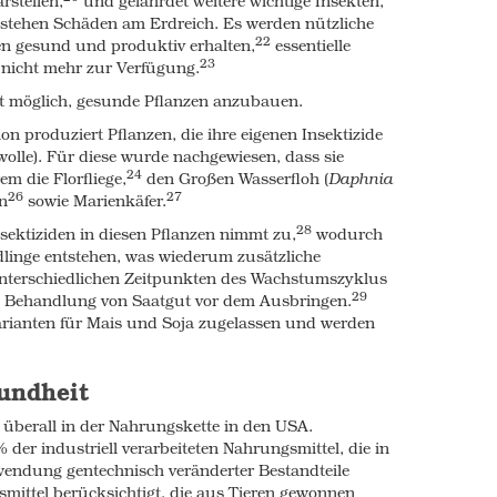
rstellen,
und gefährdet weitere wichtige Insekten,
m disruption, reproductive abnormalities, and
stehen Schäden am Erdreich. Es werden nützliche
22
en gesund und produktiv erhalten
,
essentielle
tentially serious human health problems that
23
 nicht mehr zur Verfügung
.
en our country first embraced GMOs, and yet
t möglich, gesunde Pflanzen anzubauen.
 who should be protecting us. Instead our
 and other information funded and supplied by
 produziert Pflanzen, die ihre eigenen Insektizide
gly, dismiss all health concerns.
wolle). Für diese wurde nachgewiesen, dass sie
24
m die Florfliege
,
den Großen Wasserfloh (
Daphnia
26
27
n
sowie Marienkäfer
.
28
sektiziden in diesen Pflanzen nimmt zu
,
wodurch
in stark contrast to the findings of
dlinge entstehen, was wiederum zusätzliche
013, nearly 300 independent scientists from
nterschiedlichen Zeitpunkten des Wachstumszyklus
ning that there was no scientific consensus
29
die Behandlung von Saatgut vor dem Ausbringen
.
 modified food, and that the risks, as
rianten für Mais und Soja zugelassen und werden
36
, gave “serious cause for concern.”
sts like these to speak out. Those who do have
sults, been systematically vilified by pro-
sundheit
h funding, and in some cases have had their
 überall in der Nahrungskette in den USA.
er industriell verarbeiteten Nahrungsmittel, die in
 supply
wendung gentechnisch veränderter Bestandteile
mittel berücksichtigt, die aus Tieren gewonnen