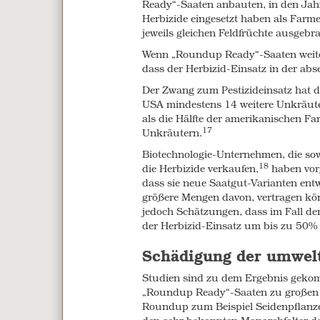
processed foods consumed in the US
Ready“-Saaten anbauten, in den Jah
products from animals fed GM feed ar
Herbizide eingesetzt haben als Farme
higher.
jeweils gleichen Feldfrüchte ausgebr
Research shows that Roundup Ready
Wenn „Roundup Ready“-Saaten weiterh
and its toxic breakdown product AM
dass der Herbizid-Einsatz in der ab
Traces of glyphosate have been foun
Der Zwang zum Pestizideinsatz hat d
mothers, as well as in their drinking 
USA mindestens 14 weitere Unkräute
worryingly high – around 1,600 time
als die Hälfte der amerikanischen F
17
drinking water. Passed on to babies 
Unkräutern.
make formula, this could represent a
Biotechnologie-Unternehmen, die sow
glyphosate is a suspected hormone d
18
die Herbizide verkaufen
,
haben vor
33
herbicide is also toxic to sperm.
dass sie neue Saatgut-Varianten entw
Likewise, traces of the Bt toxin have
größere Mengen davon, vertragen kö
34
babies.
jedoch Schätzungen, dass im Fall d
der Herbizid-Einsatz um bis zu 50% 
GM foods were not subjected to human
chain and the health impacts of havi
Schädigung der umwel
accumulating in our bodies are not 
by the companies that produce them
Studien sind zu dem Ergebnis gekom
„Roundup Ready“-Saaten zu großen S
Studies of animals fed GM foods and
Roundup zum Beispiel Seidenpflanze
trends including damage to vital org