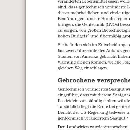
veränderten Lebensmittel essen wol
GM seeds cannot legally be saved fo
sind, dass gentechnisch veränderte L
new seeds each year. Biotech compani
dieser mehrheitlichen und eindeutige
farmers 3-6 times more than convent
Bemühungen, unsere Bundesregier
chemical inputs they require, means
bringen, die Gentechnik (GVOs) besse
than conventional crops. Because of
zu sorgen, von großen Biotechnolog
conventional seed varieties are no lo
5
hohen Budgets
und übermäßig groß
choice and control over what they pl
Sie befinden sich im Entscheidungsp
Farmers who have chosen not to grow
fast zwei Jahrzehnte des Anbaus gent
with GM crops as a result of cross po
Staaten von Amerika gebracht haben.
and GM and non-GM seeds being mixe
Warnung dienen können, welche Folge
gleichen Weg einschlagen.
Because of this our farmers are los
restrictions or outright bans on gro
Gebrochene versprech
these crops have become responsible 
of grain are found to be contamina
Gentechnisch verändertes Saatgut w
The burgeoning organic market here i
eingeführt, dass mit diesem Saatgut 
farmers have lost contracts for organ
Pestizideinsatz ständig sinken würden
This problem is increasing and is ex
Tatsächlich liegt die Ernte bei gent
Bericht der US-Regierung teilweise u
Pesticides and sup
7
gentechnisch verändertem Saatgut.
Den Landwirten wurde versprochen, 
The most widely grown types of GM 