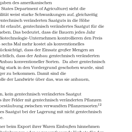
gaben des amerikanischen
ve been genetically engineered so that when
States Department of Agriculture) sieht die
Roundup® – the active ingredient of which is
lität weist starke Schwankungen auf, gleichzeitig
rop continues to grow.
entechnisch veränderten Saatguts in die Höhe
eds have become resistant to the herbicide,
ht erlaubt, gentechnisch verändertes Saatgut für die
Heavier use of herbicides creates ever more
eben. Das bedeutet, dass die Bauern jedes Jahr
ide use. A recent review found that between
iotechnologie-Unternehmen kontrollieren den Preis
ed Roundup Ready crops used 24% more
s sechs Mal mehr kostet als konventionelles
15
nting the same crops.
ksichtigt, dass der Einsatz großer Mengen an
rsichtlich, dass der Anbau gentechnisch veränderten
 Roundup Ready crops we can expect to see
r Anbau konventioneller Sorten. Da aber gentechnisch
year for the foreseeable future.
ßig stark in den Vordergrund geschoben wurde, sind
n the last decade in the US at least 14 new
iger zu bekommen. Damit sind die
16
ave emerged,
and over half of US farms are
lle der Landwirte über das, was sie anbauen,
17
ds.
18
the GM seeds and the herbicides,
have
en, kein gentechnisch verändertes Saatgut
 the creation of new crop varieties that will
ss ihre Felder mit gentechnisch veränderten Pflanzen
nd more toxic herbicides such as 2,4-D and
12
mdbestäubung zwischen verwandten Pflanzensorten
 if these new varieties are approved, this
es Saatgut bei der Lagerung mit nicht gentechnisch
19
 much as 50%.
e.
armer beim Export ihrer Waren Einbußen hinnehmen
rm