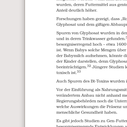
Through our experience we have come
wurden, deren Futtermittel aus gent
of food has never really been about p
Anteil deutlich höher.
supporting our farmers. Nor is it ab
Forschungen haben gezeigt, dass „R
private, corporate control of the food
Glyphosat und dem giftigen Abbaupr
This control extends into areas of lif
Spuren von Glyphosat wurden in der
including food security, science, an
und in deren Trinkwasser gefunden
.
genuinely sustainable, environmental
besorgniserregend hoch – etwa 1600 
creation of a transparent, healthy foo
ist. Wenn Babys solche Mengen über 
Today in the US, from seed to plate, 
der Babymilch aufnehmen, könnte die
testing, and consumption of food is 
der Kinder darstellen, denn Glyphos
32
which have commercial interests in g
beeinträchtigen
.
Jüngere Studien l
33
problems, and then sell us the so-call
toxisch ist
.
generation that is unequalled in any
Auch Spuren des Bt-Toxins wurden 
We all need to eat, which is why ever
Vor der Einführung als Nahrungsmitt
issues.
verändertem Anbau nicht anhand men
Regierungsbehörden noch die Unterne
Time to speak out
welche Auswirkungen die Präsenz un
menschliche Gesundheit haben.
Americans are reaping the detriment
agricultural technology. EU countrie
Es gibt jedoch Studien zu Gen-Futter
GM crops great enough to offset thes
besorgniserregende Entwicklungen a