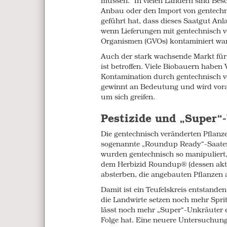
müssen. In vielen Ländern sind Bes
Anbau oder den Import von gentechn
Studies have shown that the increas
geführt hat, dass dieses Saatgut Anl
highly destructive to the natural e
wenn Lieferungen mit gentechnisch 
milkweeds, which are the key food so
Organismen (GVOs) kontaminiert wa
poses a threat to other important ins
soil, killing beneficial organisms tha
Auch der stark wachsende Markt für
essential micronutrients unavailable 
ist betroffen. Viele Biobauern haben 
Kontamination durch gentechnisch ve
Without healthy soil, we cannot grow
gewinnt an Bedeutung und wird vorau
Other types of GM plants, which hav
um sich greifen.
insecticide (e.g. “Bt” cotton plants),
24
insects including green lacewings
,
Pestizide und „Super“
26
aquatic insects,
and ladybugs (lady
Die gentechnisch veränderten Pflanz
Resistance to the insecticides in thes
sogenannte „Roundup Ready“-Saaten.
varieties of resistant “superbugs” an
wurden gentechnisch so manipuliert
at different points in the growth cycle
dem Herbizid Roundup® (dessen aktiv
29
planted.
In spite of this, new Bt v
absterben, die angebauten Pflanzen 
here and will soon be planted.
Damit ist ein Teufelskreis entstande
A threat to human 
die Landwirte setzen noch mehr Spritz
lässt noch mehr „Super“-Unkräuter 
GM ingredients are everywhere in our
Folge hat. Eine neuere Untersuchun