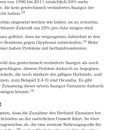
 have been produced using GM ingredients. If
ren von 1996 bis 2011 tatsächlich 24% mehr
e included, the percentage is significantly
r, die kein gentechnisch verändertes Saatgut der
15
acht haben.
 crops contain many times more glyphosate,
in eingesetzt werden wie bisher, ist zu erwarten,
30
PA, than normal crops.
sehbaren Zukunft um 25% pro Jahr steigen wird.
d in the breastmilk and urine of American
azu geführt, dass im vergangenen Jahrzehnt in den
31
16
water.
The levels in breastmilk were
r Resistenz gegen Glyphosat entwickelten.
Mehr
s higher than what is allowable in European
armer haben Probleme mit herbizidresistenten
through breastmilk, or the water used to
n unacceptable risk to infant health since
ohl das gentechnisch veränderte Saatgut als auch
32
isrupter.
Recent studies suggest that this
geschlagen, diesem Problem dadurch zu begegnen,
ickeln, die noch stärkere der giftigen Herbizide, und
 been found in the blood of mothers and their
nnen, zum Beispiel 2,4-D und Dicamba. Es gibt
er Zulassung dieser neuen Saatgut-Varianten dadurch
19
steigen könnte
.
 trials before being released into the food
ng these substances circulating and
t
being studied by any government agency, nor
.
men, dass die Zunahme des Herbizid-Einsatzes bei
chäden an der natürlichen Umwelt führt. So tötet
/or glyphosate, however, show worrying
ngewächse ab, die eine zentrale Nahrungsquelle für
ans like the liver and kidneys, damage to gut
20