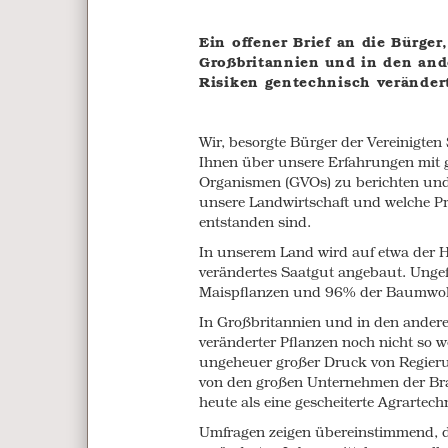
lobbyists, and large corporations to
agricultural technology.
Ein offener Brief an die Bürger
Großbritannien und in den and
Polls consistently show that 72% of
Risiken gentechnisch veränder
over 90% of Americans believe GM fo
massive public mandate, efforts to ge
better regulate, or simply label, GM
Wir, besorgte Bürger der Vereinigten
food corporations with unlimited bu
Ihnen über unsere Erfahrungen mit g
As you consider your options, we’d l
Organismen (GVOs) zu berichten und
of GM crops in the United States has
unsere Landwirtschaft und welche Pr
as a warning for what will happen i
entstanden sind.
this road.
In unserem Land wird auf etwa der H
Broken promises
verändertes Saatgut angebaut. Unge
Maispflanzen und 96% der Baumwolle
GM crops were released onto the mar
In Großbritannien und in den ander
consistently increase yields and decr
veränderter Pflanzen noch nicht so wei
In fact, according to a recent US go
ungeheuer großer Druck von Regieru
lower than their non-GM equivalents
von den großen Unternehmen der Bra
heute als eine gescheiterte Agrartech
Farmers were told that GM crops would
according to the United States Depart
Umfragen zeigen übereinstimmend, 
Profitability is highly variable, whil