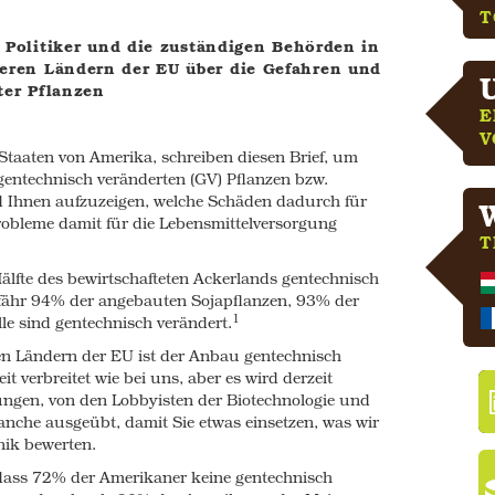
T
 adopt what we now regard as a failing
, Politiker und die zuständigen Behörden in
eren Ländern der EU über die Gefahren und
 Americans do not want to eat GM foods and
ter Pflanzen
2
ods should be labeled.
In spite of this
E
3
4
t our federal
and state
governments to
V
Os are being undermined by large biotech and
 Staaten von Amerika, schreiben diesen Brief, um
5
dgets
and undue influence.
entechnisch veränderten (GV) Pflanzen bzw.
ike to share with you what nearly two decades
 Ihnen aufzuzeigen, welche Schäden dadurch für
 brought us. We believe our experience serves
obleme damit für die Lebensmittelversorgung
n your countries should you follow us down
T
älfte des bewirtschafteten Ackerlands gentechnisch
fähr 94% der angebauten Sojapflanzen, 93% der
1
 sind gentechnisch verändert.
ket with a promise that they would
en Ländern der EU ist der Anbau gentechnisch
6
ease pesticide use. They have done neither.
t verbreitet wie bei uns, aber es wird derzeit
vernment report yields from GM crops can be
ngen, von den Lobbyisten der Biotechnologie und
7
.
nche ausgeübt, damit Sie etwas einsetzen, was wir
nik bewerten.
 yield bigger profits too. The reality,
8
ment of Agriculture, is different.
dass 72% der Amerikaner keine gentechnisch
9
e the cost of growing these crops has spiraled.