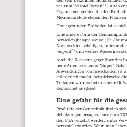
den sehr bekannten Monarchfalter
da
tissues and gut flora, immune syste
21
wie zum Beispiel Bienen
.
Auch ent
35
even tumors.
Organismen getötet, die den Erdbod
These scientific studies point to po
Mikronährstoffe stehen den Pflanzen
could not have been anticipated wh
Ohne gesunden Erdboden ist es nich
they continue to be ignored by those
regulators rely on outdated studies
Eine andere Form der Genmanipulation
biotech companies that, not surprisin
herstellen (beispielsweise „Bt“-Baum
Nutzinsekten schädigen, unter andere
A denial of science
25
magna
)
und weitere Wasserinsekte
Auch die Resistenz gegenüber den In
This spin of corporate science stands 
neue Arten resistenter “Super”-Schä
independent scientists. In fact, in 2
Anwendungen von Insektiziden zu u
around the world issued a public war
erforderlich macht, beispielsweise 
about the safety of eating genetically
Trotzdem wurden bei uns neue Bt-Va
demonstrated in independent research
demnächst ausgesät.
It’s not easy for independent scienti
faced obstacles in publishing their re
Eine gefahr für die ge
GMO scientists, been denied researc
37
Produkte der Gentechnik finden sich
jobs and careers threatened.
Schätzungen besagen, dass etwa 70% d
Control of the food
den USA verzehrt werden, unter Ver
hergestellt wurden. Wenn man Lebens