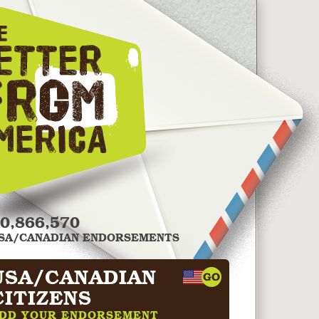
0,866,570
SA/CANADIAN ENDORSEMENTS
USA/CANADIAN
CITIZENS
DD YOUR ENDORSEMENT