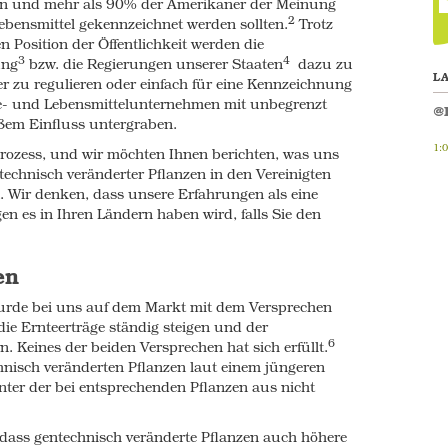
len und mehr als 90% der Amerikaner der Meinung
r replanting, which means farmers must buy
2
ebensmittel gekennzeichnet werden sollten.
Trotz
es control the price of seeds, which cost
n Position der Öffentlichkeit werden die
10
ional seeds.
This, combined with the huge
3
4
ung
bzw. die Regierungen unserer Staaten
dazu zu
 GM crops have proved more costly to grow
L
r zu regulieren oder einfach für eine Kennzeichnung
 the disproportionate emphasis on GM crops,
ie- und Lebensmittelunternehmen mit unbegrenzt
@
nger widely available leaving farmers with less
em Einfluss untergraben.
11
ant.
1:
rozess, und wir möchten Ihnen berichten, was uns
 GM crops can find their fields contaminated
echnisch veränderter Pflanzen in den Vereinigten
12
llination between related species of plants
 Wir denken, dass unsere Erfahrungen als eine
d together during storage.
n es in Ihren Ländern haben wird, falls Sie den
ing export markets. Many countries have
13
wing or importing GM crops
and as a result,
en
for a rise in trade disputes when shipments
14
ted with GM organisms (GMOs).
urde bei uns auf dem Markt mit dem Versprechen
n the US is also being affected. Many organic
die Ernteerträge ständig steigen und der
ic seed due to high levels of contamination.
6
. Keines der beiden Versprechen hat sich erfüllt.
pected to get much bigger in the coming years.
echnisch veränderten Pflanzen laut einem jüngeren
nter der bei entsprechenden Pflanzen aus nicht
erweeds
dass gentechnisch veränderte Pflanzen auch höhere
crops are known as “Roundup Ready” crops.