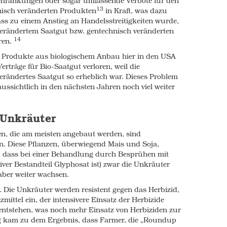
chränkungen oder sogar umfassende Verbote für den
13
isch veränderten Produkten
in Kraft, was dazu
ed herbicide use on Roundup Ready crops is
ass zu einem Anstieg an Handelsstreitigkeiten wurde,
nvironment. For example, Roundup kills
verändertem Saatgut bzw. gentechnisch veränderten
20
urce for the iconic Monarch butterfly
and
14
ren.
21
ects such as bees.
It is also damaging to
22
t keep it healthy and productive
and making
 Produkte aus biologischem Anbau hier in den USA
23
to the plant.
Verträge für Bio-Saatgut verloren, weil die
rändertes Saatgut so erheblich war. Dieses Problem
 healthy plants.
ssichtlich in den nächsten Jahren noch viel weiter
e been engineered to produce their own
 have also been shown to harm beneficial
25
 the
Daphnia magna
waterflea
and other
-Unkräuter
27
birds).
en, die am meisten angebaut werden, sind
28
e plants is also growing,
creating new
 Diese Pflanzen, überwiegend Mais und Soja,
d requiring more applications of insecticides
, dass bei einer Behandlung durch Besprühen mit
, for instance on the seed before it is
er Bestandteil Glyphosat ist) zwar die Unkräuter
arieties of corn and soy have been approved
aber weiter wachsen.
n. Die Unkräuter werden resistent gegen das Herbizid,
health
mittel ein, der intensivere Einsatz der Herbizide
entstehen, was noch mehr Einsatz von Herbiziden zur
 food chain. It is estimated that 70% of
g kam zu dem Ergebnis, dass Farmer, die „Roundup