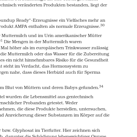
 to understand that the genetic engineering
echnisch veränderten Produkten bestanden, liegt der
ublic good, or feeding the hungry, or
out consumer choice. Instead it is about
oundup Ready“-Erzeugnisse ein Vielfaches mehr an
 system.
30
odukt AMPA enthalten als normale Erzeugnisse.
e that deeply affect our day-to-day well-being,
 Muttermilch und im Urin amerikanischer Mütter
d democracy. It undermines the development of
31
Die Mengen in der Muttermilch waren
ly friendly agriculture and prevents the
Mal höher als im europäischen Trinkwasser zulässig
d supply for all.
die Muttermilch oder das Wasser für die Zubereitung
the production, distribution, marketing, safety
s ein nicht hinnehmbares Risiko für die Gesundheit
controlled by a handful of companies, many of
at steht im Verdacht, das Hormonsystem zu
enetic engineering technology. They create the
egen nahe, dass dieses Herbizid auch für Sperma
ed solutions. This is a closed cycle of profit
 other type of commerce.
34
im Blut von Müttern und deren Babys gefunden
.
y citizen should strive to understand these
el wurden die Lebensmittel aus gentechnisch
schlicher Probanden getestet. Weder
hmen, die diese Produkte herstellen, untersuchen,
d Anreicherung dieser Substanzen im Körper auf die
al impacts of this risky and unproven
s should take note: there are no benefits from
 bzw. Glyphosat im Tierfutter. Hier zeichnen sich
e impacts. Officials who continue to ignore
b, darunter die Schädigung lebenswichtiger Organe