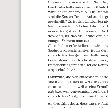
Gewinne einfahren würden. Nach An
These crops, mostly corn and soy, ha
Landwirtschaftsministeriums (United 
they are sprayed with the herbicide 
8
Wirklichkeit anders aus.
Die Rentabi
glyphosate – the weeds die but the c
sind die Kosten für den Anbau des g
This has created a vicious circle. We
9
geschnellt.
Es ist den Landwirten nic
causing farmers to spray even more. 
Neuaussaat im nächsten Jahr aufzuh
“superweeds” and even higher herbic
neues Saatgut kaufen müssen. Die B
1996 and 2011, farmers who plant
des Saatguts, das die Farmer drei bi
herbicide than non-GMO farmers pla
10
Saatgut.
Wenn man dann noch berüc
Chemikalien erforderlich ist, wird e
If we remain on this trajectory with
Saatguts kostenintensiver ist als de
herbicide rates increase by 25% each 
verändertes Saatgut unverhältnismä
This pesticide treadmill means that i
konventionelle Sorten heute schwier
glyphosate-resistant weed species h
Entscheidungsfreiheit und die Kontro
plagued with herbicide-resistant wee
11
eingeschränkt.
Biotech companies, which sell both 
Landwirte, die sich entschieden hatt
proposed to address this problem with
anzubauen, stellen teilweise fest, da
be able to withstand even stronger a
verunreinigt sind, weil es eine Fre
dicamba. However it is estimated that
gab bzw. weil gentechnisch verändert
could drive herbicide use up by as
verändertem Saatgut vermischt wurd
All dies führt dazu, dass unsere F
Environmental ha